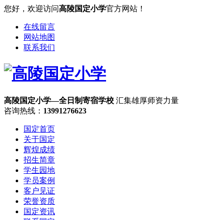
您好，欢迎访问
高陵国定小学
官方网站！
在线留言
网站地图
联系我们
高陵国定小学—全日制寄宿学校
汇集雄厚师资力量
咨询热线：
13991276623
国定首页
关于国定
辉煌成绩
招生简章
学生园地
学员案例
客户见证
荣誉资质
国定资讯