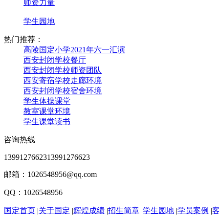
师资力量
学生园地
热门推荐：
高陵国定小学2021年六一汇演
西安封闭学校餐厅
西安封闭学校师资团队
西安寄宿学校走廊环境
西安封闭学校宿舍环境
学生体操课堂
教室课堂环境
学生课堂读书
咨询热线
13991276623
13991276623
邮箱：1026548956@qq.com
QQ：1026548956
国定首页
|
关于国定
|
辉煌成绩
|
招生简章
|
学生园地
|
学员案例
|